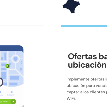
Ofertas b
ubicación
Implemente ofertas in
ubicación para vender
captar a los cliente
WiFi.