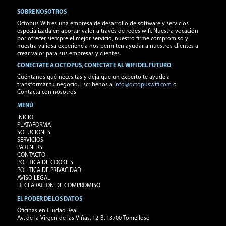
SOBRE NOSOTROS
Octopus Wifi es una empresa de desarrollo de software y servicios
especializada en aportar valor a través de redes wifi. Nuestra vocación
por ofrecer siempre el mejor servicio, nuestro firme compromiso y
nuestra valiosa experiencia nos permiten ayudar a nuestros clientes a
crear valor para sus empresas y clientes.
CONÉCTATE A OCTOPUS, CONÉCTATE AL WIFI DEL FUTURO
Cuéntanos qué necesitas y deja que un experto te ayude a
transformar tu negocio. Escríbenos a
info@octopuswifi.com
o
Contacta con nosotros
MENÚ
INICIO
PLATAFORMA
SOLUCIONES
SERVICIOS
PARTNERS
CONTACTO
POLITICA DE COOKIES
POLITICA DE PRIVACIDAD
AVISO LEGAL
DECLARACION DE COMPROMISO
EL PODER DE LOS DATOS
Oficinas en Ciudad Real
Av. de la Virgen de las Viñas, 12-B. 13700 Tomelloso