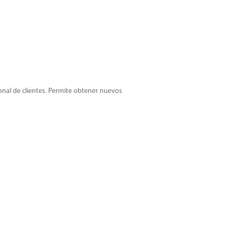
onal de clientes. Permite obtener nuevos
 visitas totales o campañas recibidas.
valoración de los servicios del hotel y en
solicitud de valoraciones,