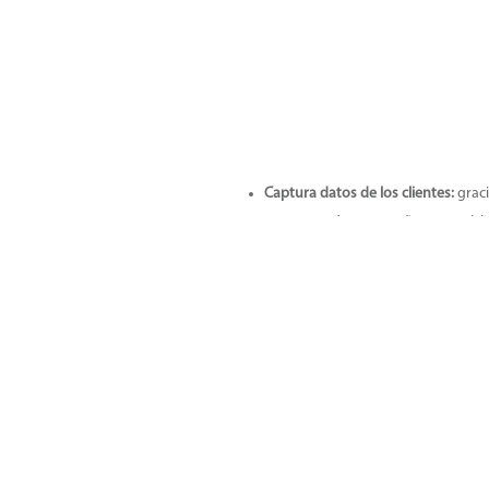
Captura datos de los clientes:
graci
contactos de acompañantes y visit
Genera perfiles de usuario y conozc
Capacidad de mejorar la reputación
función de la satisfacción evita r
Crea relaciones con tu cliente:
auto
agradecimientos, etc.
Aumenta tus reservas
directas en 
Gestiona la
información de estancia