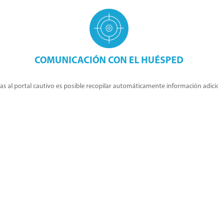
COMUNICACIÓN CON EL HUÉSPED
as al portal cautivo es posible recopilar automáticamente información adici
antes.
e mejor a tus clientes.
Gracias a la información captada sobre sus estancias,
 y servicios,
con encuestas de satisfacción y acciones vinculantes. Conoce la 
eseñas negativas mejorando la reputación online.
matiza campañas por diferentes canales para lanzar promociones, anuncios, 
el sector hospitality, con acciones de marketing sin intermediarios.
 en el hotel
de manera dinámica y multiidioma con códigos QR.