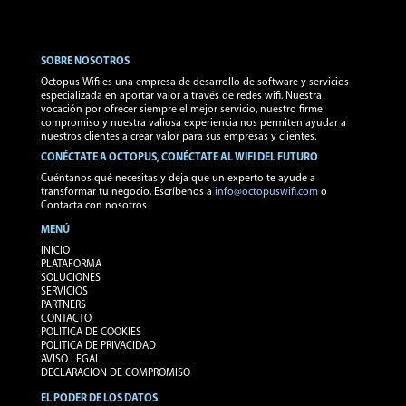
SOBRE NOSOTROS
Octopus Wifi es una empresa de desarrollo de software y servicios
especializada en aportar valor a través de redes wifi. Nuestra
vocación por ofrecer siempre el mejor servicio, nuestro firme
compromiso y nuestra valiosa experiencia nos permiten ayudar a
nuestros clientes a crear valor para sus empresas y clientes.
CONÉCTATE A OCTOPUS, CONÉCTATE AL WIFI DEL FUTURO
Cuéntanos qué necesitas y deja que un experto te ayude a
transformar tu negocio. Escríbenos a
info@octopuswifi.com
o
Contacta con nosotros
MENÚ
INICIO
PLATAFORMA
SOLUCIONES
SERVICIOS
PARTNERS
CONTACTO
POLITICA DE COOKIES
POLITICA DE PRIVACIDAD
AVISO LEGAL
DECLARACION DE COMPROMISO
EL PODER DE LOS DATOS