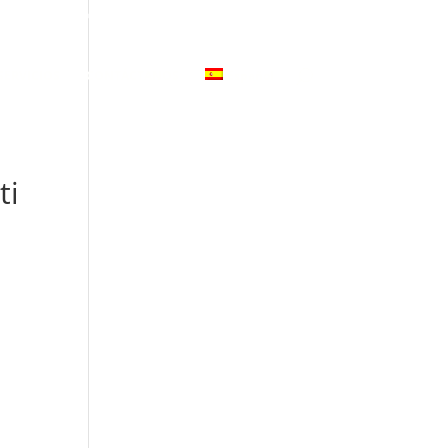
ivacidad
Aviso Legal
Declaración de Compromiso
SERVICIOS
CONTÁCTANOS
Español
ti