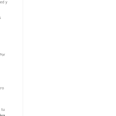
red y
s
 Por
tro
 tu
iva