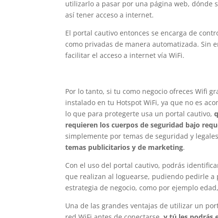
utilizarlo a pasar por una página web, dónde s
así tener acceso a internet.
El portal cautivo entonces se encarga de contro
como privadas de manera automatizada. Sin em
facilitar el acceso a internet vía WiFi.
Por lo tanto, si tu como negocio ofreces Wifi g
instalado en tu Hotspot WiFi, ya que no es aco
lo que para protegerte usa un portal cautivo,
q
requieren los cuerpos de seguridad bajo reque
simplemente por temas de seguridad y legales 
temas publicitarios y de marketing
.
Con el uso del portal cautivo, podrás identific
que realizan al loguearse, pudiendo pedirle a
estrategia de negocio, como por ejemplo edad,
Una de las grandes ventajas de utilizar un por
red WiFi antes de conectarse,
y tú les podrás